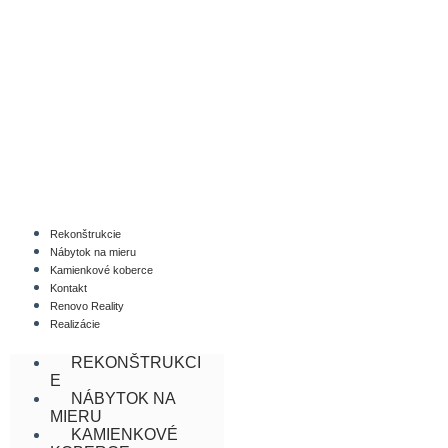
Skip
to
content
Rekonštrukcie
Nábytok na mieru
Kamienkové koberce
Kontakt
Renovo Reality
Realizácie
REKONŠTRUKCI
E
NÁBYTOK NA
MIERU
KAMIENKOVÉ