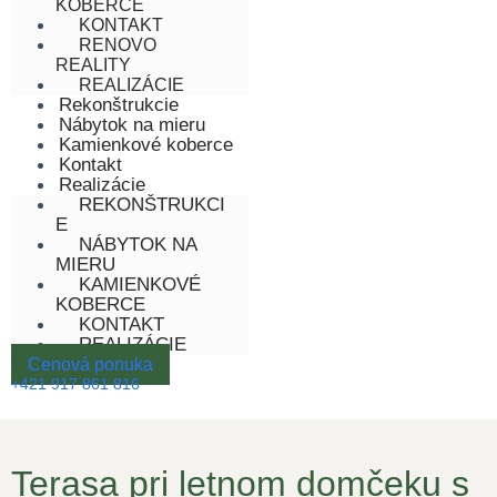
KOBERCE
KONTAKT
RENOVO
REALITY
REALIZÁCIE
Rekonštrukcie
Nábytok na mieru
Kamienkové koberce
Kontakt
Realizácie
REKONŠTRUKCI
E
NÁBYTOK NA
MIERU
KAMIENKOVÉ
KOBERCE
KONTAKT
REALIZÁCIE
Cenová ponuka
+421 917 861 816
Terasa pri letnom domčeku s