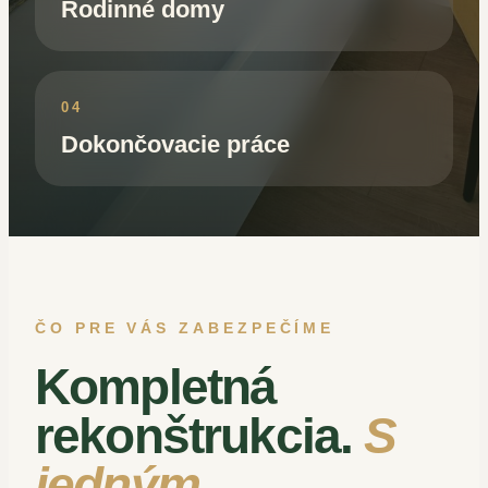
Rodinné domy
04
Dokončovacie práce
ČO PRE VÁS ZABEZPEČÍME
Kompletná
rekonštrukcia.
S
jedným